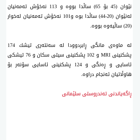
نێوان (45 بۆ 65) ساڵدا بووە و 113 نەخۆش تەمەنیان
لەنێوان (20-44) ساڵدا بوە و101 نەخۆش تەمەنیان لەخوار
(20) ساڵیەوە بووە.
لە ماوەی مانگی ڕابردوودا لە سەنتەری تیشك 174
پشكنینی MRI و 102 پشكنینی سیتی سكان و 76 تیشكی
ئاسایی و ڕەنگی و 124 پشكنینی ئاسایی سۆنەر بۆ
هاوڵاتیان ئەنجام دراوە.
ڕاگەیاندنی تەندروستی سلێمانی