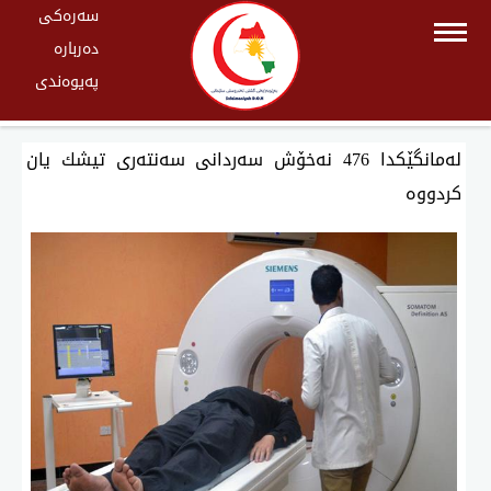
سەرەکی
دەربارە
پەیوەندی
لەمانگێكدا 476 نەخۆش سەردانی سەنتەری تیشك یان
كردووە