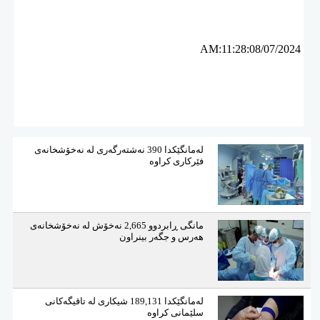
ئه‌م بابه‌ته 1280 جار خوێنراوه‌ته‌وه‌‌
AM:11:28:08/07/2024
لەمانگێكدا 390 نەشتەرگەری لە نەخۆشخانەی
فێركاری كراوە
مانگی ڕابردوو 2,665 نەخۆش لە نەخۆشخانەی
هەرس و جگەر بینراون
لەمانگێكدا 189,131 شیكاری لە تاقیگەكانی
سلێمانی كراوە