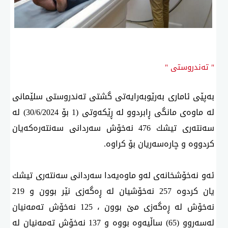
" تەندروستی "
بەپێی ئاماری بەرێوبەرایەتی گشتی تەندروستی سلێمانی
لە ماوەی مانگی ڕابردوو لە ڕێكەوتی (1 بۆ 30/6/2024) لە
سەنتەری تیشك 476 نەخۆش سەردانی سەنتەرەكەیان
كردووە و چارەسەریان بۆ كراوە.
ئەو نەخۆشخانەی لەو ماوەیەدا سەردانی سەنتەری تیشك
یان كردوە 257 نەخۆشیان لە ڕەگەزی نێر بوون و 219
نەخۆش لە ڕەگەزی مێ بوون ، 125 نەخۆش تەمەنیان
لەسەروو (65) ساڵیەوە بووە و 137 نەخۆش تەمەنیان لە