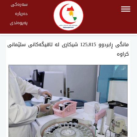
سەرەکی
دەربارە
پەیوەندی
مانگی ڕابردوو 125,815 شیكاری لە تاقیگەكانی سلێمانی
كراوە