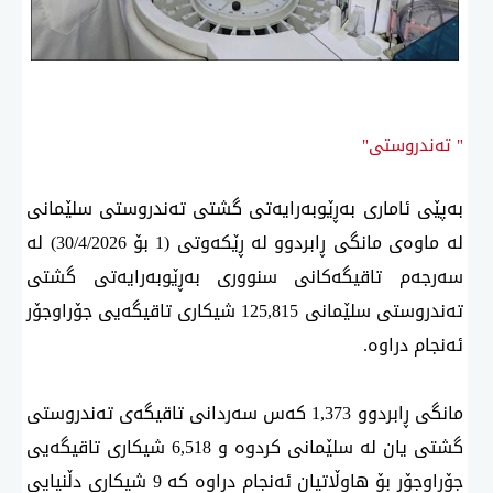
" تەندروستی"
بەپێی ئاماری بەڕێوبەرایەتی گشتی تەندروستی سلێمانی
لە ماوەی مانگی ڕابردوو لە ڕێكەوتی (1 بۆ 30/4/2026) لە
سەرجەم تاقیگەكانی سنووری بەڕێوبەرایەتی گشتی
تەندروستی سلێمانی 125,815 شیكاری تاقیگەیی جۆراوجۆر
ئەنجام دراوە.
مانگی ڕابردوو 1,373 كەس سەردانی تاقیگەی تەندروستی
گشتی یان لە سلێمانی كردوە و 6,518 شیكاری تاقیگەیی
جۆراوجۆر بۆ هاوڵاتیان ئەنجام دراوە كە 9 شیكاری دڵنیایی