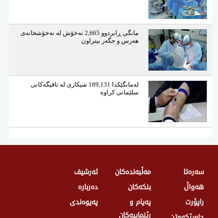
مانگی ڕابردوو 2,665 نەخۆش لە نەخۆشخانەی
هەرس و جگەر بینراون
لەمانگێكدا 189,131 شیكاری لە تاقیگەكانی
سلێمانی كراوە
سەرەتا
مەڵبەندەکان
ئەرشیف
هەواڵ
بنکەکان
دەربارە
راپۆرت
پەیام و
پەیوەندی
رێنماییەکان
چاوپێکەوتن