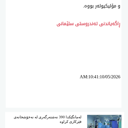
و مۆلیكیولەر بووە.
ڕاگەیاندنی تەندروستی سلێمانی
ئه‌م بابه‌ته 352 جار خوێنراوه‌ته‌وه‌‌
AM:10:41:10/05/2026
لەمانگێكدا 390 نەشتەرگەری لە نەخۆشخانەی
فێركاری كراوە