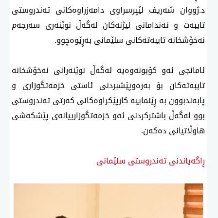
د.ژووان شەریف لێپرسراوی دامەزراوەكانی تەندروستی
تایبەت و ئەندامانی لیژنەكان لەگەڵ نوێنەری سەرجەم
نەخۆشخانە تایبەتەكانی سلێمانی بەڕێوەچوو.
ئامانجی ئەو كۆبونەوەیە لەگەڵ نوێنەرانی نەخۆشخانە
تایبەتەكان بۆ بەرەوپێشبردنی ئاستی خزمەتگوزاری و
پابەندبوون بە ڕێنماییە كارپێكراوەكانی كەرتی تەندروستی
بوو لەگەڵ باشتركردنی ئەو خزمەتگوزارییانەی پێشكەشی
هاوڵاتیانی دەكەن.
ڕاگەیاندنی تەندروستی سلێمانی