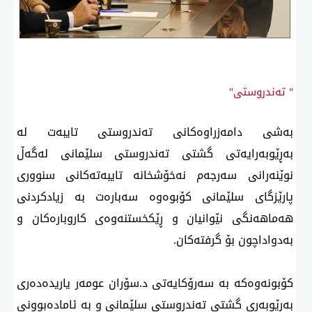
" تەندروستی"
بەشی دامەزراوەكانی تەندروستی تایبەت لە
بەڕێوبەرایەتی گشتی تەندروستی سلێمانی لەگەڵ
نوێنەرانی سەرجەم نەخۆشخانە تایبەتەكانی سنووری
پارێزگای سلێمانی كۆبوەوە سەبارەت بە زیادكردنی
هەماهەنگی نێوانیان و ڕێكخستنەوەی كاروبارەكان و
بەدواداچون بۆ گرفتەكان.
كۆبونەوەكە بە سەرۆكایەتی د.سۆران عومەر یاریدەدەری
بەڕێوبەری گشتی تەندروستی سلێمانی و بە ئامادەبوونی