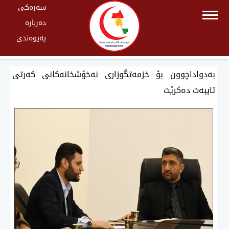
سەرەکی
دەربارە
پەیوەندی
بەدواداچوون بۆ خزمەتگوزاری نەخۆشخانەكانی كەرتی
تایبەت دەكرێت