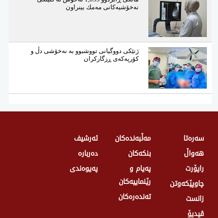
نەخۆشیەكانی مەمك بینراون
ژنێكی دووگیانی تووشبوو بە نەخۆشی دڵ و
كۆرپەكەی ڕزگاركران
سەرەتا
مەڵبەندەکان
ئەرشیف
هەواڵ
بنکەکان
دەربارە
راپۆرت
پەیام و
پەیوەندی
رێنماییەکان
چاوپێکەوتن
تەندەرەكان
زانست
ڤیدیۆ