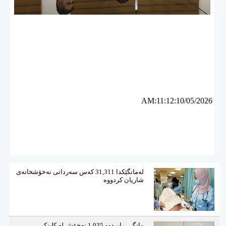
ئه‌م بابه‌ته 488 جار خوێنراوه‌ته‌وه‌‌
AM:11:12:10/05/2026
لەمانگێكدا 31,311 كەس سەردانی نەخۆشخانەی
شاریان كردووە
مانگی ڕابردوو 1,035 نەخۆش لە كلینكی