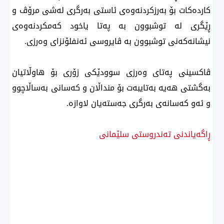
كاردەكات بۆ بەرزكردنەوەی ئاستی بەرگری لەشی مرۆڤ و
ڕێگری لە توشبوون بە پەتا یاخود كەمكردنەوەی
نیشانەكەنی توشبوون بە ڤایروسی ئەنفلۆنزای وەرزی.
ڤاكسینی پەتای وەرزی سوودێكی زۆری بۆ هاوڵاتیان
بەگشتی هەیە بەتایبەت بۆ منداڵان و كەسانی بەساڵاچوو
و ئەو كەسانەی بەرگری جەستەیان لاوازە.
ڕاگەیاندنی تەندروستی سلێمانی
ئه‌م بابه‌ته 1752 جار خوێنراوه‌ته‌وه‌‌