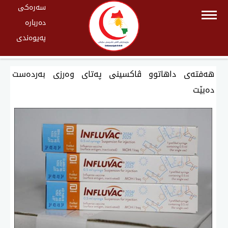
سەرەکی
دەربارە
پەیوەندی
هەفتەی داهاتوو ڤاكسینی پەتای وەرزی بەردەست
دەبێت