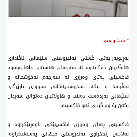
" تەندروستی"
بەڕێوبەرایەتی گشتی تەندروستی سلێمانی ئاگاداری
هاوڵاتیان دەكاتەوە لە سەرەتای هەفتەی داهاتووەوە
ڤاكسینی پەتای وەرزری لە سەرجەم نەخۆشخانە و
مەڵبەند و بنكە تەندروستیەكانی سنووری پارێزگای
سلێمانی بەردەست دەبێت و هاوڵاتیان دەتوانن سەردان
بكەن بۆ وەرگرتنی ئەو ڤاكسینە.
ڤاكسینی پەتای وەرزری ڤاكسینێكی باوەڕپێكراوە و
لەلایەن ڕێكخراوی تەندروستی جیهانی پەسەندكراوە،