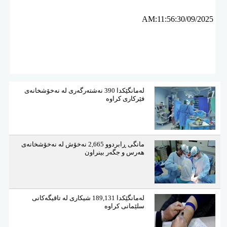
AM:11:56:30/09/2025
لەمانگێكدا 390 نەشتەرگەری لە نەخۆشخانەی
فێركاری كراوە
مانگی ڕابردوو 2,665 نەخۆش لە نەخۆشخانەی
هەرس و جگەر بینراون
لەمانگێكدا 189,131 شیكاری لە تاقیگەكانی
سلێمانی كراوە