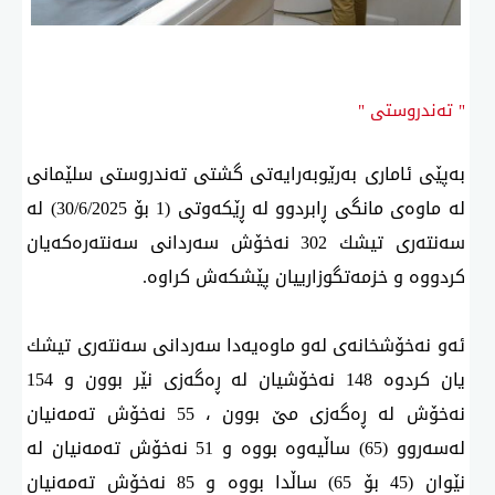
" تەندروستی "
بەپێی ئاماری بەرێوبەرایەتی گشتی تەندروستی سلێمانی
لە ماوەی مانگی ڕابردوو لە ڕێكەوتی (1 بۆ 30/6/2025) لە
سەنتەری تیشك 302 نەخۆش سەردانی سەنتەرەكەیان
كردووە و خزمەتگوزارییان پێشكەش كراوە.
ئەو نەخۆشخانەی لەو ماوەیەدا سەردانی سەنتەری تیشك
یان كردوە 148 نەخۆشیان لە ڕەگەزی نێر بوون و 154
نەخۆش لە ڕەگەزی مێ بوون ، 55 نەخۆش تەمەنیان
لەسەروو (65) ساڵیەوە بووە و 51 نەخۆش تەمەنیان لە
نێوان (45 بۆ 65) ساڵدا بووە و 85 نەخۆش تەمەنیان