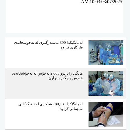
AM:10:03:03/07/2025
لەمانگێكدا 390 نەشتەرگەری لە نەخۆشخانەی
فێركاری كراوە
مانگی ڕابردوو 2,665 نەخۆش لە نەخۆشخانەی
هەرس و جگەر بینراون
لەمانگێكدا 189,131 شیكاری لە تاقیگەكانی
سلێمانی كراوە