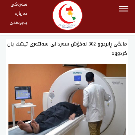
سەرەکی
دەربارە
پەیوەندی
مانگی ڕابردوو 302 نەخۆش سەردانی سەنتەری تیشك یان
كردووە