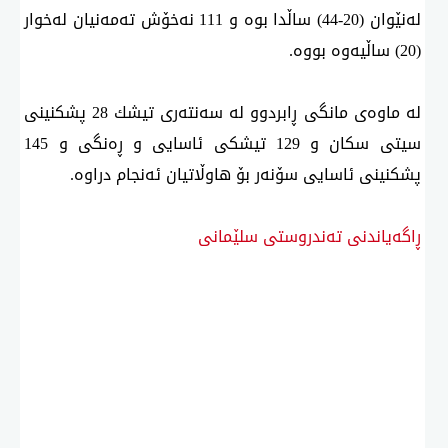
لەنێوان (20-44) ساڵدا بوە و 111 نەخۆش تەمەنیان لەخوار
(20) ساڵیەوە بووە.
لە ماوەی مانگی ڕابردوو لە سەنتەری تیشك 28 پشكنینی
سیتی سكان و 129 تیشكی ئاسایی و ڕەنگی و 145
پشكنینی ئاسایی سۆنەر بۆ هاوڵاتیان ئەنجام دراوە.
ڕاگەیاندنی تەندروستی سلێمانی
ئه‌م بابه‌ته 1348 جار خوێنراوه‌ته‌وه‌‌