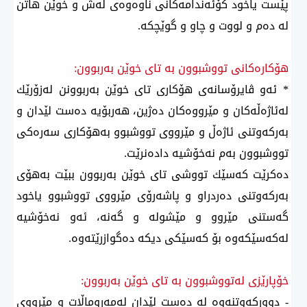
پێست یاخود كۆئەندامەكانی ناوەوەی لەش و خوێن هاتن
لە دەم و لووت و چاو و گوێچكە.
هۆكارەكانی تووشبوون بە تای خوێن بەربوون:
* ئەو ڤایرۆسانەی هۆكاری تای خوێن بەربوونن لەزۆرێك
لەئاژەڵەكان و مێرووەكان دەژین، هەربۆیە دەست لێدان و
بەركەوتنی ئاژەڵ و مێرووی تووشبوو بەهۆكاری سەرەكی
تووشبوون بەم نەخۆشیە دادەنرێت.
دەكرێت كەسێك تووشی تای خوێن بەربوون ببێت بەهۆی
بەركەوتنی دەردراو و پاشەرۆی مێرووی تووشبوو یاخود
گەستنی مێروو و مێشولە و گەنە، ئەو نەخۆشیە
لەكەسێكەوە بۆ كەسێكی دیكە دەگوازرێتەوە.
خۆپارێزی لەتووشبوون بە تای خوێن بەربوون:
- دووركەوتنەوە لە دەست لێدان لەمەڕوماڵات و مێرووی