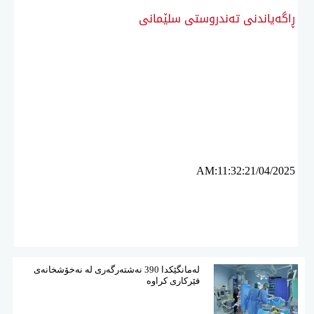
ڕاگەیاندنی تەندروستی سلێمانی
ئه‌م بابه‌ته 2920 جار خوێنراوه‌ته‌وه‌‌
AM:11:32:21/04/2025
لەمانگێكدا 390 نەشتەرگەری لە نەخۆشخانەی
فێركاری كراوە