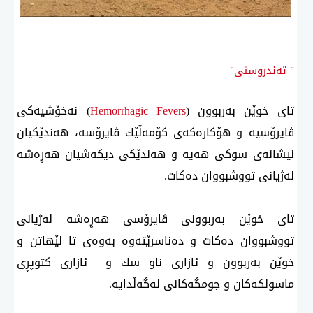
" تەندروستی"
تای خوێن بەربوون (
Hemorrhagic Fevers
) نەخۆشیەكی
ڤایرۆسیە و هۆكارەكەی كۆمەڵێك ڤایرۆسە، هەندێكیان
نیشانەی سوكی هەیە و هەندێكی دیكەشیان هەڕەشە
لەژیانی تووشبووان دەكات.
تای خوێن بەربوونی ڤایرۆسی هەڕەشە لەژیانی
تووشبووان دەكات و دەناسرێتەوە بەوەی تا لێهاتن و
خوێن بەربوون و ئازاری ناو سك و ئازاری كتوپڕی
ماسولكەكان و جومگەكانی لەگەڵدایە.