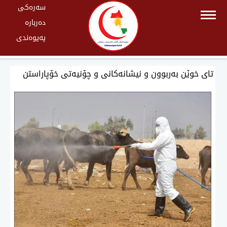
سەرەکی
دەربارە
پەیوەندی
تای خوێن بەربوون و نیشانەكانی و چۆنیەتی خۆپاراستن