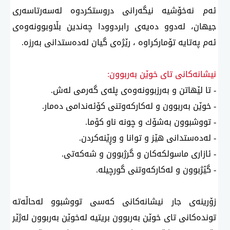
ئەم نەخۆشیە نیگەرانی دروستكردوە لەسەرتاسەری
جیهان، لەدوو دەیەی رابردوودا چەندین بڵاوبوونەوەی
ئەم پەتایە تۆماركراوە ، رێژەی گیان لەدەستدانی بەرزە.
نیشانەكانی تای خوێن بەربوون:
- تا لێهاتن و بەرزبوونەوەی پلەی گەرمی لەش.
- خوێن بەربوون و لەكاركەوتنی كۆئەندامی دەمار.
- تووشبوون بەشۆك و چونە ناو كۆما.
- لەدەستدانی هێز و توانا و وڕێنەكردن.
- ئازاری ماسولكەكان و گرژبوون و شەكەتی.
- گێژبوون و لەكاركەوتنی گورچیلە.
زۆرینەی جار نیشانەكانی كەسی تووشبوو لەحاڵەتە
توندەكانی تای خوێن بەربوون بریتیە لەخوێن بەربوون لەژێر