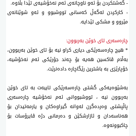
- گەشتكردن بۆ ئەو ناوچانەی ئەم نەخۆشیەی تێدا بڵاوە.
- كاركردن لەگەڵ كەسانی تووشبوو و ئەو شوێنانەی
مێروو و مشكی تێدایە.
چارەسەری تای خوێن بەربوون:
* هیچ چارەسەرێكی دیاری كراو نیە بۆ تای خوێن بەربوون،
بەڵام ڤاكسین هەیە بۆ چەند جۆرێكی ئەم نەخۆشیە،
خۆپارێزی بە باشترین رێگاچارە دادەنرێت.
بەشێوەیەكی گشتی چارەسەرێكی تایبەت بە تای خوێن
بەربوون نیە ، تووشبووانی ئەم نەخۆشیە چارەسەری
پاڵپشتی وەردەگرن لەوانە گیراوەكان و یارمەتیدان بۆ
هەناسەدان و ئازارشكێن و دەرمانی دژە ڤایرۆسات بۆ
چاكبوونەوە.