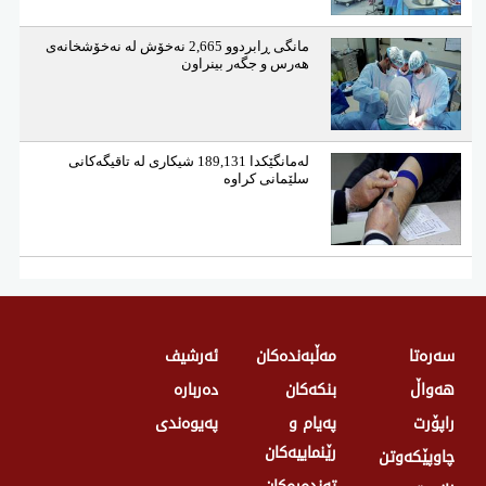
مانگی ڕابردوو 2,665 نەخۆش لە نەخۆشخانەی
هەرس و جگەر بینراون
لەمانگێكدا 189,131 شیكاری لە تاقیگەكانی
سلێمانی كراوە
سەرەتا
مەڵبەندەکان
ئەرشیف
هەواڵ
بنکەکان
دەربارە
راپۆرت
پەیام و
پەیوەندی
رێنماییەکان
چاوپێکەوتن