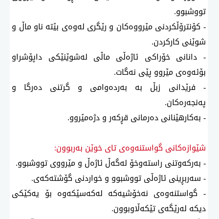
تووشبوو.
- كۆنترۆڵكردنی مێرووەكان و رێگری لەوەی بێتە ناو ماڵ و
شوێنی كاركردن.
- دانانی خۆراكی ئاژەڵی ماڵی لەشوێنێكی داپۆشراو
بۆئەوەی مێروو پێی نەگات.
- فرێدانی زبڵ بە بەردەوامی و گرتنی دەرگا و
پەنجەرەكان.
- بەكارهێنانی دەرمانی قڕكەر و دژەمێروو.
شێوازەكانی گواستنەوەی تای خوێن بەربوون:
- بەركەوتنی راستەوخۆ لەگەڵ ئاژەڵ و مێرووی تووشبوو.
- سەربڕینی ئاژەڵی تووشبوو و خواردنی گۆشتەكەی.
- گواستنەوەی نەخۆشیەكە لەكەسێكەوە بۆ یەكێكی
دیكە لەرێگەی تێكەڵاوبوون.