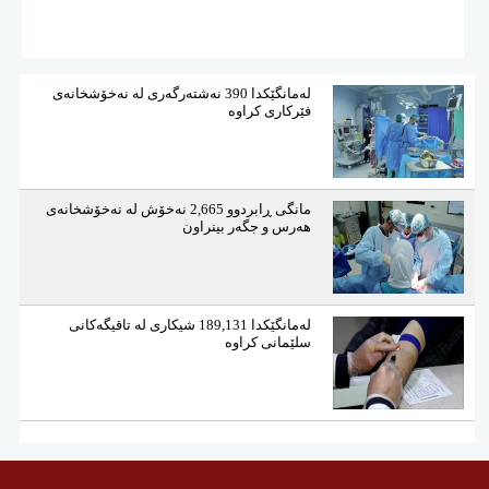
لەمانگێكدا 390 نەشتەرگەری لە نەخۆشخانەی
فێركاری كراوە
مانگی ڕابردوو 2,665 نەخۆش لە نەخۆشخانەی
هەرس و جگەر بینراون
لەمانگێكدا 189,131 شیكاری لە تاقیگەكانی
سلێمانی كراوە