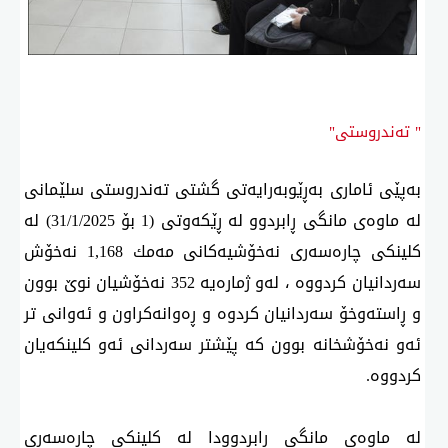
" تەندروستی"
بەپێی ئاماری بەڕێوبەرایەتی گشتی تەندروستی سلێمانی
لە ماوەی مانگی ڕابردوو لە ڕێكەوتی (1 بۆ 31/1/2025) لە
كلینكی چارەسەری نەخۆشیەكانی مەمك 1,168 نەخۆش
سەردانیان كردووە ، لەو ژمارەیە 352 نەخۆشیان نوێ بوون
و ڕاستەوخۆ سەردانیان كردوە و ڕەوانەكراون و ئەوانی تر
ئەو نەخۆشخانە بوون كە پێشتر سەردانی ئەو كلینكەیان
كردووە.
لە ماوەی مانگی ڕابردوودا لە كلینكی چارەسەری