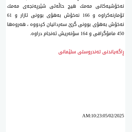
نەخۆشیەكانی مەمك هیچ حاڵەتی شێرپەنجەی مەمك
تۆمارنەكراوە و 166 نەخۆش بەهۆی بوونی ئازار و 61
نەخۆش بەهۆی بوونی گرێ سەردانیان كردووە ، هەروەها
450 مامۆگرافی و 164 سۆنەریش ئەنجام دراوە.
ڕاگەیاندنی تەندروستی سلێمانی
ئه‌م بابه‌ته 1124 جار خوێنراوه‌ته‌وه‌‌
AM:10:23:05/02/2025