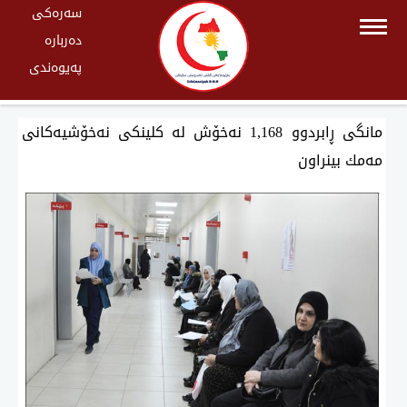
سەرەکی
دەربارە
پەیوەندی
مانگی ڕابردوو 1,168 نەخۆش لە كلینكی نەخۆشیەكانی
مەمك بینراون