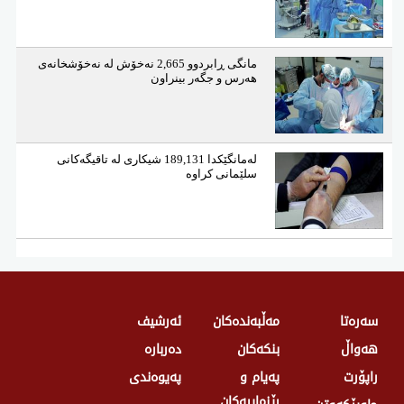
مانگی ڕابردوو 2,665 نەخۆش لە نەخۆشخانەی
هەرس و جگەر بینراون
لەمانگێكدا 189,131 شیكاری لە تاقیگەكانی
سلێمانی كراوە
سەرەتا
مەڵبەندەکان
ئەرشیف
هەواڵ
بنکەکان
دەربارە
راپۆرت
پەیام و
پەیوەندی
رێنماییەکان