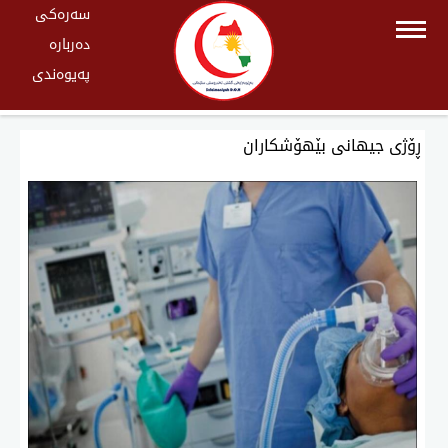
سەرەکی
دەربارە
پەیوەندی
ڕۆژی جیهانی بێهۆشكاران