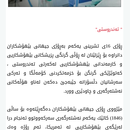
" تەندروستی"
ڕۆژی 16ی تشرینی یەكەم بەڕۆژی جیهانی بێهۆشكاران
دانراوە بۆ ڕێزلێنان لە ڕۆڵی گرنگی پزیشكانی بێهۆشكاریی
و كارمەندانی بێهشۆشكاریی لەكەرتی تەندروستی ،
كەتوێژێكی گرنگن بۆ خزمەتكردنی كۆمەڵگا و ئەركی
سەرشانیان دڵسۆزانە جێبەجێ‌ دەكەن لەناو هۆڵەكانی
نەشتەرگەری و چاودێری وورد.
مێژووی ڕۆژی جیهانی بێهۆشكاران دەگەڕێتەوە بۆ ساڵی
(1846) كاتێك یەكەم نەشتەرگەری سەركەووتوو ئەنجام درا
لەڕێگەی بێهۆشكاریی لە ئەمریكا، ئەم ڕۆژە وەك