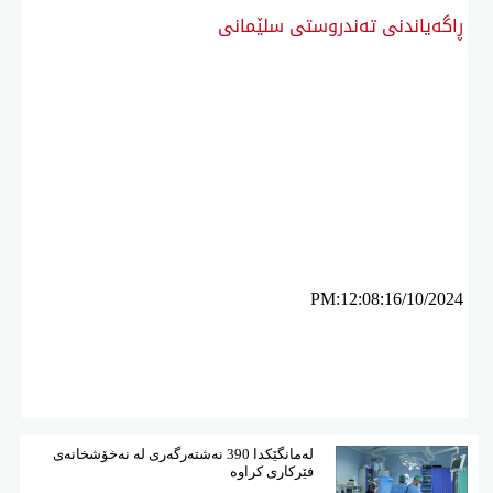
ڕاگەیاندنی تەندروستی سلێمانی
ئه‌م بابه‌ته 3748 جار خوێنراوه‌ته‌وه‌‌
PM:12:08:16/10/2024
لەمانگێكدا 390 نەشتەرگەری لە نەخۆشخانەی
فێركاری كراوە