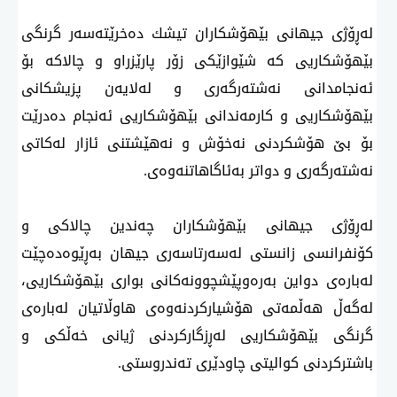
لەڕۆژی جیهانی بێهۆشكاران تیشك دەخرێتەسەر گرنگی
بێهۆشكاریی كە شێوازێكی زۆر پارێزراو و چالاكە بۆ
ئەنجامدانی نەشتەرگەری و لەلایەن پزیشكانی
بێهۆشكاریی و كارمەندانی بێهۆشكاریی ئەنجام دەدرێت
بۆ بێ هۆشكردنی نەخۆش و نەهێشتنی ئازار لەكاتی
نەشتەرگەری و دواتر بەئاگاهاتنەوەی.
لەڕۆژی جیهانی بێهۆشكاران چەندین چالاكی و
كۆنفرانسی زانستی لەسەرتاسەری جیهان بەڕێوەدەچێت
لەبارەی دواین بەرەوپێشچوونەكانی بواری بێهۆشكاریی،
لەگەڵ هەڵمەتی هۆشیاركردنەوەی هاوڵاتیان لەبارەی
گرنگی بێهۆشكاریی لەڕزگاركردنی ژیانی خەڵكی و
باشتركردنی كوالیتی چاودێری تەندروستی.