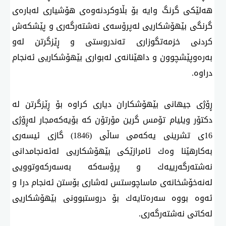
هەلێكی گرنگ وایە بۆ بڵاوكردنەوەی هۆشیاری لەبارەی
گرنگی بێهۆشكاریی لەپرۆسەی نەشتەرگەری و پێشكەش
كردنی خزمەتگوزاری تەندروستی و ڕێزگرتن لەو
بەرەوپێشچوون و داهێنانەی لەبواری بێهۆشكاریی ئەنجام
دراوە.
ڕۆژی جیهانی بێهۆشكاران دیاری كراوە بۆ ڕێزگرتن لە
دكتۆر ویلیام تۆمس گرین مۆرتۆن كە بۆیەكەمجار لەڕۆژی
16ی تشرینی یەكەمی ساڵی (1846) گازی ئیسەری
بەكارهێنا وەك ئامرازێكی بێهۆشكاریی لەئەنجامدانی
نەشتەرگەرییەك و پرۆسەكە بەسەركەوتوویی
لەنەخۆشخانەی ماساچوستس لەشاری بۆستن ئەنجام درا و
ئەوە بووە سەرەتایەك بۆ دروستبوونی بێهۆشكاریی
لەكاتی نەشتەرگەری.