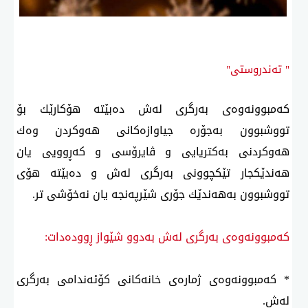
" تەندروستی"
كەمبوونەوەی بەرگری لەش دەبێتە هۆكارێك بۆ
تووشبوون بەجۆرە جیاوازەكانی هەوكردن وەك
هەوكردنی بەكتریایی و ڤایرۆسی و كەڕوویی یان
هەندێكجار تێكچوونی بەرگری لەش و دەبێتە هۆی
تووشبوون بەهەندێك جۆری شێرپەنجە یان نەخۆشی تر.
كەمبوونەوەی بەرگری لەش بەدوو شێواز ڕوودەدات:
* كەمبوونەوەی ژمارەی خانەكانی كۆئەندامی بەرگری
لەش.