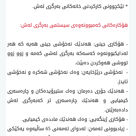
* تێكچوونی كاركردنی خانەكانی بەرگری لەش.
هۆكارەكانی كەمبوونەوەی سیستمی بەرگری لەش:
- هۆكاری جینی: هەندێك نەخۆشی جینی هەیە كە هەر
لەدایكبوونەوە كەسەكە بەرگری لەشی كەمە و زوو زوو
تووشی هەوكردن دەبێت.
- نەخۆشی درێژخایەن: وەك نەخۆشی شەكرە و نەخۆشی
ئایدز.
- هەندێك جۆری دەرمان: وەك ستیرۆیدەكان و چارەسەری
كیمیایی و هەندێك چارەسەری تر كەبەرگری لەش
دادەبەزێنن.
- هۆكاری ژینگەیی: وەك هەندێك ماددەی كیمیایی.
- زیادبوونی تەمەن: لەدوای تەمەنی 65 ساڵیەوە یەكێكی