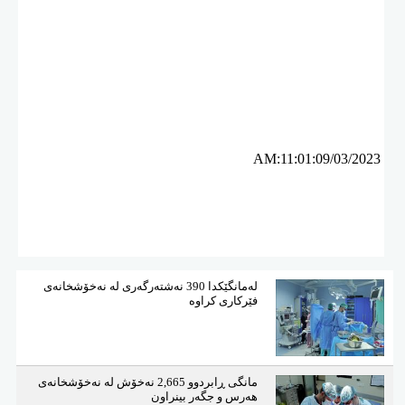
ئه‌م بابه‌ته 3792 جار خوێنراوه‌ته‌وه‌‌
AM:11:01:09/03/2023
لەمانگێكدا 390 نەشتەرگەری لە نەخۆشخانەی
فێركاری كراوە
مانگی ڕابردوو 2,665 نەخۆش لە نەخۆشخانەی
هەرس و جگەر بینراون