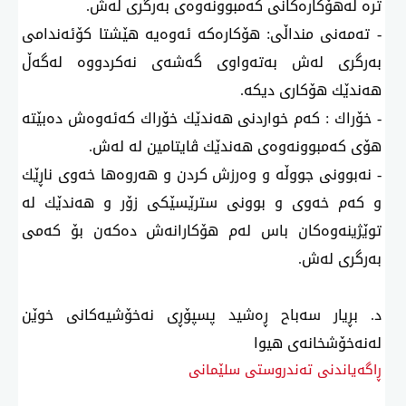
ترە لەهۆكارەكانی كەمبوونەوەی بەرگری لەش.
- تەمەنی منداڵی: هۆكارەكە ئەوەیە هێشتا كۆئەندامی
بەرگری لەش بەتەواوی گەشەی نەكردووە لەگەڵ
هەندێك هۆكاری دیكە.
- خۆراك : كەم خواردنی هەندێك خۆراك كەئەوەش دەبێتە
هۆی كەمبوونەوەی هەندێك ڤایتامین لە لەش.
- نەبوونی جووڵە و وەرزش كردن و هەروەها خەوی ناڕێك
و كەم خەوی و بوونی سترێسێكی زۆر و هەندێك لە
توێژینەوەكان باس لەم هۆكارانەش دەكەن بۆ كەمی
بەرگری لەش.
د. بڕیار سەباح ڕەشید پسپۆڕی نەخۆشیەكانی خوێن
لەنەخۆشخانەی هیوا
ڕاگەیاندنی تەندروستی سلێمانی