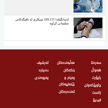
لەمانگێكدا 189,131 شیكاری لە تاقیگەكانی
سلێمانی كراوە
سەرەتا
مەڵبەندەکان
ئەرشیف
هەواڵ
بنکەکان
دەربارە
راپۆرت
پەیام و
پەیوەندی
رێنماییەکان
چاوپێکەوتن
تەندەرەكان
زانست
ڤیدیۆ