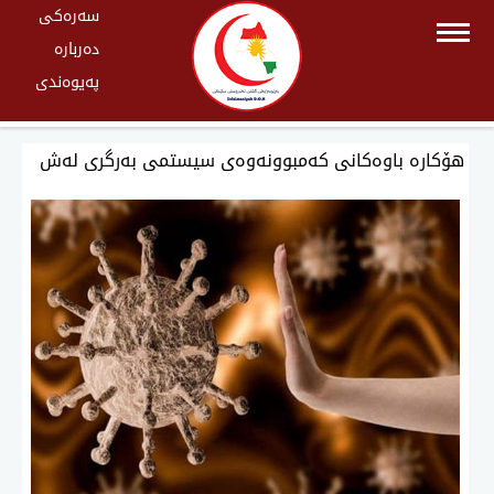
سەرەکی
دەربارە
پەیوەندی
هۆكارە باوەكانی كەمبوونەوەی سیستمی بەرگری لەش